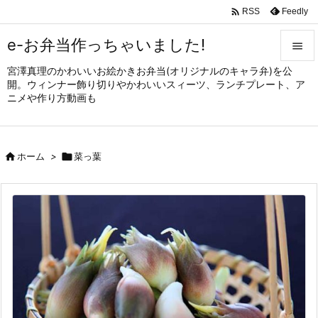

Feedly
RSS
e-お弁当作っちゃいました!

宮澤真理のかわいいお絵かきお弁当(オリジナルのキャラ弁)を公

開。ウィンナー飾り切りやかわいいスィーツ、ランチプレート、ア
メニュ
ニメや作り方動画も

サイド


ホーム
>

菜っ葉
前へ

次へ

検索