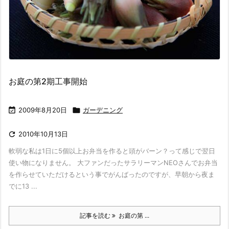
お庭の第2期工事開始

2009年8月20日

ガーデニング

2010年10月13日
軟弱な私は1日に5個以上お弁当を作ると頭がバーン？って感じで翌日
使い物になりません。 大ファンだったサラリーマンNEOさんでお弁当
を作らせていただけるという事でがんばったのですが、早朝から夜ま
でに13 ...
記事を読む
お庭の第 ...