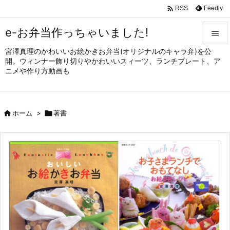

Feedly
RSS
e-お弁当作っちゃいました!

宮澤真理のかわいいお絵かきお弁当(オリジナルのキャラ弁)を公

開。ウィンナー飾り切りやかわいいスィーツ、ランチプレート、ア
メニュ
ニメや作り方動画も

サイド


ホーム
>

著書
前へ

次へ

検索