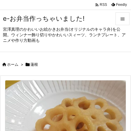

Feedly
RSS
e-お弁当作っちゃいました!

宮澤真理のかわいいお絵かきお弁当(オリジナルのキャラ弁)を公

開。ウィンナー飾り切りやかわいいスィーツ、ランチプレート、ア
メニュ
ニメや作り方動画も

サイド


ホーム
>

蓮根
前へ

次へ

検索