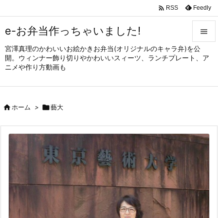

Feedly
RSS
e-お弁当作っちゃいました!

宮澤真理のかわいいお絵かきお弁当(オリジナルのキャラ弁)を公

開。ウィンナー飾り切りやかわいいスィーツ、ランチプレート、ア
メニュ
ニメや作り方動画も

サイド


ホーム
>

藝大
前へ

次へ

検索