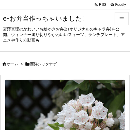

Feedly
RSS
e-お弁当作っちゃいました!

宮澤真理のかわいいお絵かきお弁当(オリジナルのキャラ弁)を公

開。ウィンナー飾り切りやかわいいスィーツ、ランチプレート、ア
メニュ
ニメや作り方動画も

サイド


ホーム
>

西洋シャクナゲ
前へ

次へ

検索