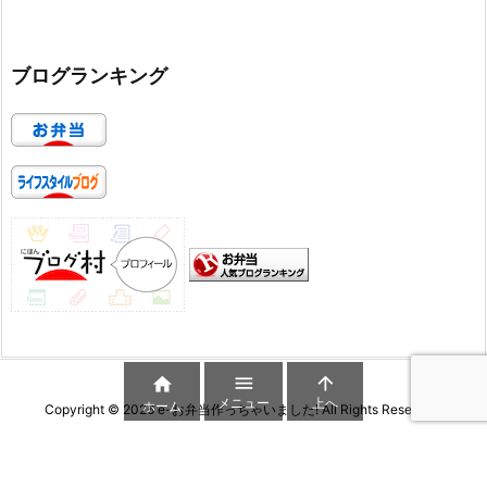
ブログランキング



メニュー
上へ
ホーム
Copyright ©
2026
e-お弁当作っちゃいました!
All Rights Reserved.
WordPress Luxeritas Theme is provided by "
Thought is free
".