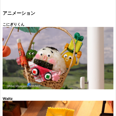
ゴ
リ
ー
アニメーション
こにぎりくん
Waltz