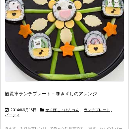
観覧車ランチプレート – 巻きずしのアレンジ

2014年6月16日

かまぼこ・はんぺん
,
ランチプレート
,
パーティ
巻きすしを簡単アレンジして作った観覧車です。 完成したものをパー