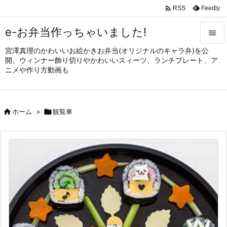

Feedly
RSS
e-お弁当作っちゃいました!

宮澤真理のかわいいお絵かきお弁当(オリジナルのキャラ弁)を公

開。ウィンナー飾り切りやかわいいスィーツ、ランチプレート、ア
メニュ
ニメや作り方動画も

サイド


ホーム
>

観覧車
前へ

次へ

検索