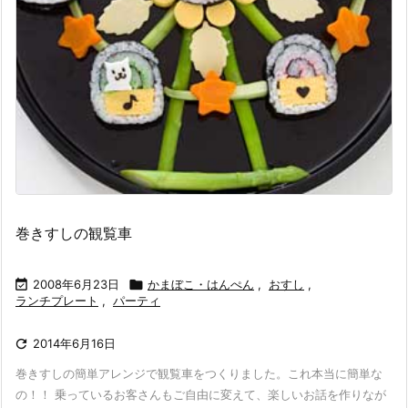
巻きすしの観覧車

2008年6月23日

かまぼこ・はんぺん
,
おすし
,
ランチプレート
,
パーティ

2014年6月16日
巻きすしの簡単アレンジで観覧車をつくりました。これ本当に簡単な
の！！ 乗っているお客さんもご自由に変えて、楽しいお話を作りなが