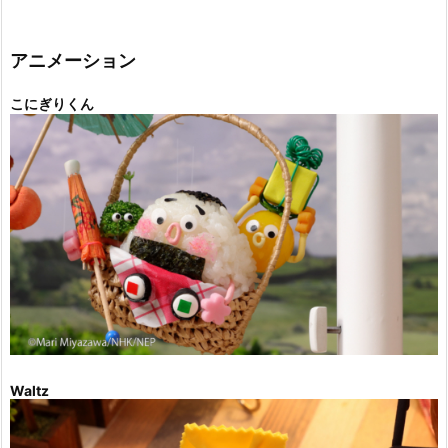
ゴ
リ
ー
アニメーション
こにぎりくん
Waltz