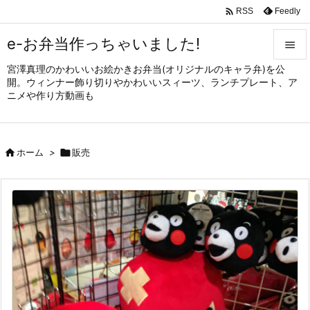

Feedly
RSS
e-お弁当作っちゃいました!

宮澤真理のかわいいお絵かきお弁当(オリジナルのキャラ弁)を公

開。ウィンナー飾り切りやかわいいスィーツ、ランチプレート、ア
メニュ
ニメや作り方動画も

サイド


ホーム
>

販売
前へ

次へ

検索