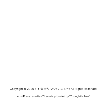
Copyright ©
2026
e-お弁当作っちゃいました!
All Rights Reserved.
WordPress Luxeritas Theme is provided by "
Thought is free
".