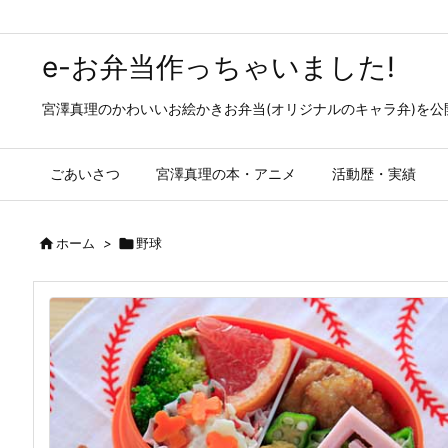
e-お弁当作っちゃいました!
宮澤真理のかわいいお絵かきお弁当(オリジナルのキャラ弁)を
ごあいさつ
宮澤真理の本・アニメ
活動歴・実績

ホーム
>

野球