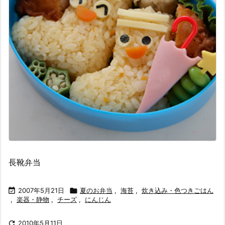
長靴弁当

2007年5月21日

夏のお弁当
,
海苔
,
炊き込み・色つきごはん
,
楽器・静物
,
チーズ
,
にんじん

2010年5月11日