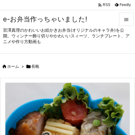

Feedly
RSS
e-お弁当作っちゃいました!

宮澤真理のかわいいお絵かきお弁当(オリジナルのキャラ弁)を公

開。ウィンナー飾り切りやかわいいスィーツ、ランチプレート、ア
メニュ
ニメや作り方動画も

サイド


ホーム
>

長靴
前へ

次へ

検索