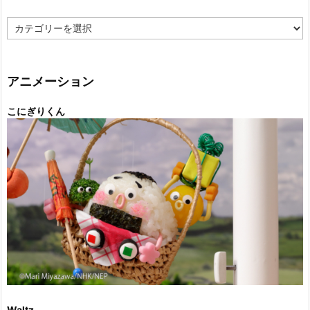
カ
テ
ゴ
リ
ー
アニメーション
こにぎりくん
Waltz