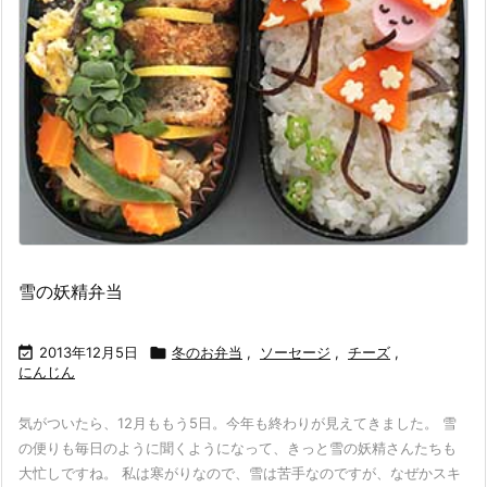
雪の妖精弁当

2013年12月5日

冬のお弁当
,
ソーセージ
,
チーズ
,
にんじん
気がついたら、12月ももう5日。今年も終わりが見えてきました。 雪
の便りも毎日のように聞くようになって、きっと雪の妖精さんたちも
大忙しですね。 私は寒がりなので、雪は苦手なのですが、なぜかスキ