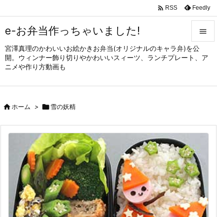

Feedly
RSS
e-お弁当作っちゃいました!

宮澤真理のかわいいお絵かきお弁当(オリジナルのキャラ弁)を公

開。ウィンナー飾り切りやかわいいスィーツ、ランチプレート、ア
メニュ
ニメや作り方動画も

サイド


ホーム
>

雪の妖精
前へ

次へ

検索