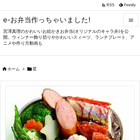

Feedly
RSS
e-お弁当作っちゃいました!

宮澤真理のかわいいお絵かきお弁当(オリジナルのキャラ弁)を公

開。ウィンナー飾り切りやかわいいスィーツ、ランチプレート、ア
メニュ
ニメや作り方動画も

サイド


ホーム
>

雹
前へ

次へ

検索