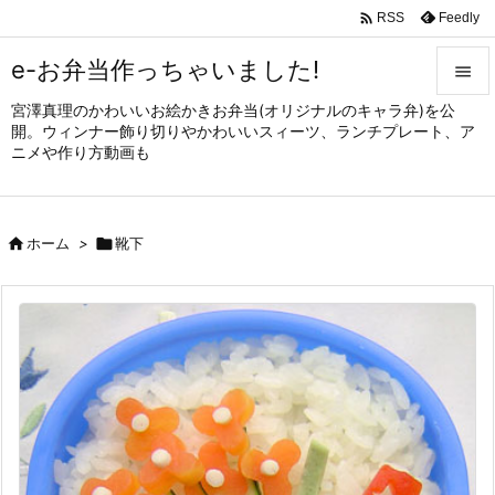

Feedly
RSS
e-お弁当作っちゃいました!

宮澤真理のかわいいお絵かきお弁当(オリジナルのキャラ弁)を公

開。ウィンナー飾り切りやかわいいスィーツ、ランチプレート、ア
メニュ
ニメや作り方動画も

サイド


ホーム
>

靴下
前へ

次へ

検索