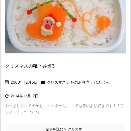
クリスマスの靴下弁当3

2003年12月5日

クリスマス
,
冬のお弁当
,
にんじん

2014年12月17日
やっぱりイマイチかも・・・ずーん。 でも前のより好きです！？フ
ァイト！（*｀▽´*）
記事を読む
クリスマ ...