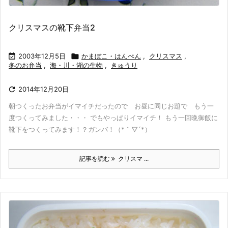
クリスマスの靴下弁当2

2003年12月5日

かまぼこ・はんぺん
,
クリスマス
,
冬のお弁当
,
海・川・湖の生物
,
きゅうり

2014年12月20日
朝つくったお弁当がイマイチだったので お昼に同じお題で もう一
度つくってみました・・・ でもやっぱりイマイチ！ もう一回晩御飯に
靴下をつくってみます！？ガンバ！（*｀▽´*）
記事を読む
クリスマ ...