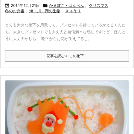

2014年12月21日

かまぼこ・はんぺん
,
クリスマス
,
冬のお弁当
,
海・川・湖の生物
,
きゅうり
とても大きな靴下を用意して、プレゼントを待っているかえるくんた
ち。大きなプレゼントでも大丈夫と自信満々な感じですけど、ほんと
うに大丈夫かしら。 靴下からお花が生えてるし。
記事を読む
この靴下 ...