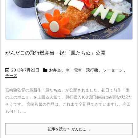
がんだこの飛行機弁当 – 祝!「風たちぬ」公開

2013年7月22日

お弁当
,
車・電車・飛行機
,
ソーセージ
,
チーズ
宮崎駿監督の最新作「風たちぬ」が公開されました。初日で前作「崖
の上のポニョ」を上回る人気で、興行収入100億円突破は確実な状況だ
そうです。 宮崎監督の作品は、これまで全部見てきていますし、今回
も何とし ...
記事を読む
がんだこ ...