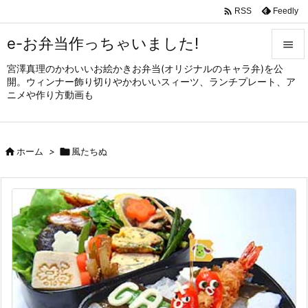

Feedly
RSS
e-お弁当作っちゃいました!

宮澤真理のかわいいお絵かきお弁当(オリジナルのキャラ弁)を公

開。ウィンナー飾り切りやかわいいスィーツ、ランチプレート、ア
メニュ
ニメや作り方動画も

サイド


ホーム
>

風たちぬ
前へ

次へ

検索