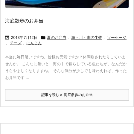
海底散歩のお弁当

2013年7月12日

夏のお弁当
,
海・川・湖の生物
,
ソーセージ
,
チーズ
,
にんじん
本当に毎日暑いですね。皆様お元気ですか？体調崩されたりしていま
せんか。 こんなに暑いと、海の中で暮らしている魚たちが、なんだか
うらやましくなりますね。 そんな気分が少しでも味わえれば、作った
お弁当です ...
記事を読む
海底散歩のお弁当