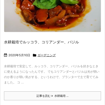
水耕栽培でルッコラ、コリアンダー、バジル

2020年5月10日

ガーデニング
水耕栽培で安定して、ルッコラ、コリアンダー、バジルを好きなとき
に使えるようになったんです。 でもコリアンダーとバジルは光が弱い
のか香りが弱い気がする、というわけで、プランターで土で育ててみ
ました。 コ ...
記事を読む
水耕栽培 ...