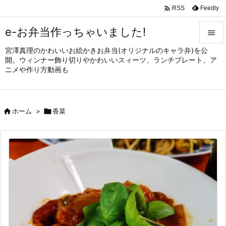

Feedly
RSS
e-お弁当作っちゃいました!

宮澤真理のかわいいお絵かきお弁当(オリジナルのキャラ弁)を公

開。ウィンナー飾り切りやかわいいスィーツ、ランチプレート、ア
メニュ
ニメや作り方動画も

サイド


ホーム
>

香菜
前へ

次へ

検索