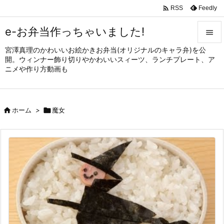

Feedly
RSS
e-お弁当作っちゃいました!

宮澤真理のかわいいお絵かきお弁当(オリジナルのキャラ弁)を公

開。ウィンナー飾り切りやかわいいスィーツ、ランチプレート、ア
メニュ
ニメや作り方動画も

サイド


ホーム
>

魔女
前へ

次へ

検索