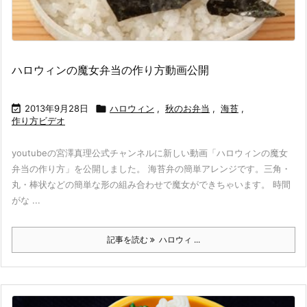
ハロウィンの魔女弁当の作り方動画公開

2013年9月28日

ハロウィン
,
秋のお弁当
,
海苔
,
作り方ビデオ
youtubeの宮澤真理公式チャンネルに新しい動画「ハロウィンの魔女
弁当の作り方」を公開しました。 海苔弁の簡単アレンジです。三角・
丸・棒状などの簡単な形の組み合わせで魔女ができちゃいます。 時間
がな ...
記事を読む
ハロウィ ...