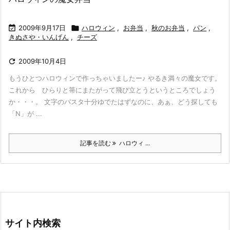

2009年9月17日

ハロウィン
,
お弁当
,
秋のお弁当
,
パン
,
きぬさや・いんげん
,
チーズ

2009年10月4日
もうひとつハロウィンで作っちゃいましたー♪ やるき満々の魔女です。
これから ひらりと箒にまたがって飛び立とうというところでしょう
か・・・。 文字のパスタ十分ゆでたはずなのに、あぁ、どう探しても
「N」が ...
記事を読む
ハロウィ ...
サイト内検索