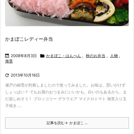
かまぼこレディー弁当

2008年8月3日

かまぼこ・はんぺん
,
秋のお弁当
,
人物
,
海苔

2013年10月16日
瀬戸の細雪が到着しましたので使ってみました。お味は、思いがけず
しょっぱい？ でもお酒のおつまみにいいかも。白いのもあるから、ま
だ楽しめそう！ ブロッコリー デラウエア マイクロトマト 海苔入り玉
子焼き ...
記事を読む
かまぼこ ...