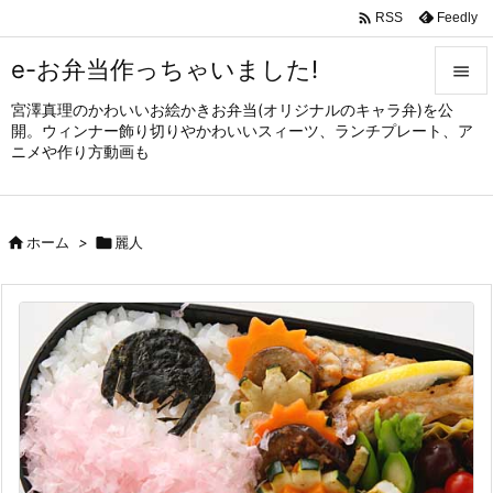

Feedly
RSS
e-お弁当作っちゃいました!

宮澤真理のかわいいお絵かきお弁当(オリジナルのキャラ弁)を公

開。ウィンナー飾り切りやかわいいスィーツ、ランチプレート、ア
メニュ
ニメや作り方動画も

サイド


ホーム
>

麗人
前へ

次へ

検索