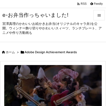

Feedly
RSS
e-お弁当作っちゃいました!

宮澤真理のかわいいお絵かきお弁当(オリジナルのキャラ弁)を公

開。ウィンナー飾り切りやかわいいスィーツ、ランチプレート、ア
メニュ
ニメや作り方動画も

サイド


ホーム
>

Adobe Design Achievement Awards
前へ

次へ

検索