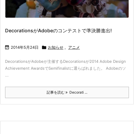
DecorationsがAdobeのコンテストで準決勝進出!

2014年5月24日

お知らせ
,
アニメ
DecorationsがAdobeが主催するDecorationsが2014 Adobe Design
Achievement AwardsでSemifinalistに選らばれました。 Adobeのソ
...
記事を読む
Decorati ...