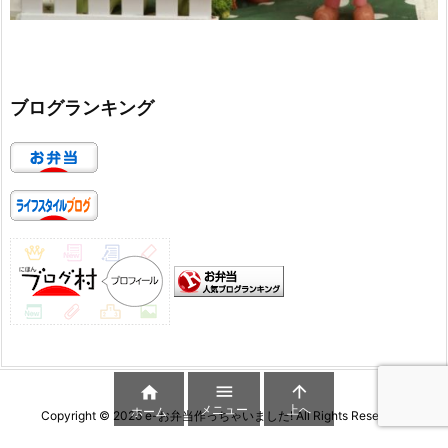
ブログランキング



メニュー
上へ
ホーム
Copyright ©
2026
e-お弁当作っちゃいました!
All Rights Reserved.
WordPress Luxeritas Theme is provided by "
Thought is free
".