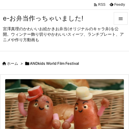

Feedly
RSS
e-お弁当作っちゃいました!

宮澤真理のかわいいお絵かきお弁当(オリジナルのキャラ弁)を公

開。ウィンナー飾り切りやかわいいスィーツ、ランチプレート、ア
メニュ
ニメや作り方動画も

サイド


ホーム
>

ANDkids World Film Festival
前へ

次へ

検索