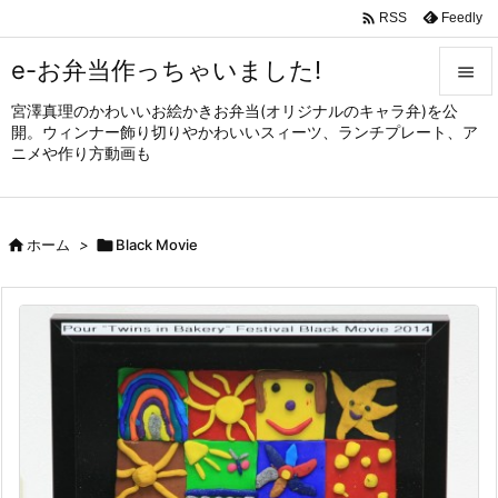

Feedly
RSS
e-お弁当作っちゃいました!

宮澤真理のかわいいお絵かきお弁当(オリジナルのキャラ弁)を公

開。ウィンナー飾り切りやかわいいスィーツ、ランチプレート、ア
メニュ
ニメや作り方動画も

サイド


ホーム
>

Black Movie
前へ

次へ

検索