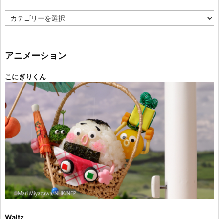
カ
テ
ゴ
リ
ー
アニメーション
こにぎりくん
Waltz