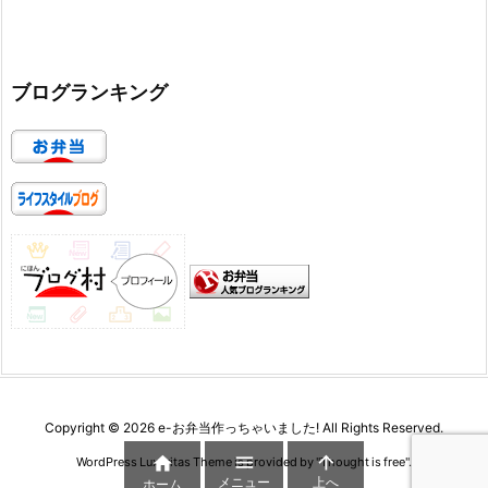
ブログランキング
Copyright ©
2026
e-お弁当作っちゃいました!
All Rights Reserved.



WordPress Luxeritas Theme is provided by "
Thought is free
".
メニュー
上へ
ホーム