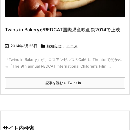
Twins in BakeryがREDCAT国際児童映画祭2014で上映

2014年3月26日

お知らせ
,
アニメ
「Twins in Bakery」が、ロスアンゼルスのCalArts Theaterで開かれ
る「The 9th annual REDCAT International Children’s Film ...
記事を読む
Twins in ...
サイト内検索