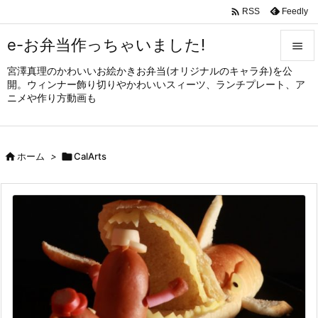

Feedly
RSS
e-お弁当作っちゃいました!

宮澤真理のかわいいお絵かきお弁当(オリジナルのキャラ弁)を公

開。ウィンナー飾り切りやかわいいスィーツ、ランチプレート、ア
メニュ
ニメや作り方動画も

サイド


ホーム
>

CalArts
前へ

次へ

検索