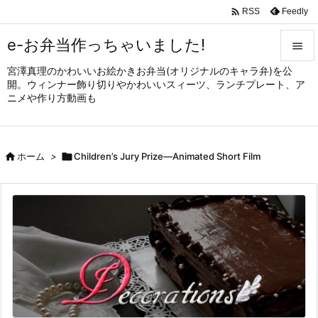

Feedly
RSS
e-お弁当作っちゃいました!

宮澤真理のかわいいお絵かきお弁当(オリジナルのキャラ弁)を公

開。ウィンナー飾り切りやかわいいスィーツ、ランチプレート、ア
メニュ
ニメや作り方動画も

サイド


ホーム
>

Children’s Jury Prize—Animated Short Film
前へ

次へ

検索