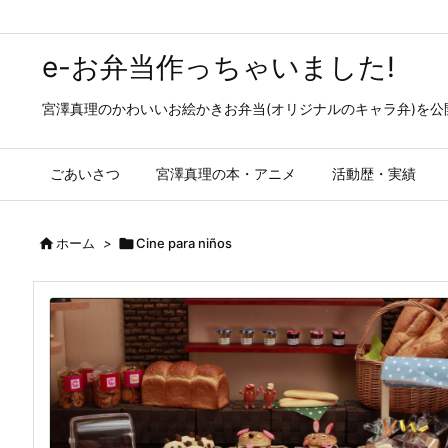
e-お弁当作っちゃいました!
宮澤真理のかわいいお絵かきお弁当(オリジナルのキャラ弁)を
ごあいさつ
宮澤真理の本・アニメ
活動歴・実績

ホーム
>

Cine para niños