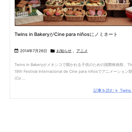
Twins in BakeryがCine para niñosにノミネート

2014年7月26日

お知らせ
,
アニメ
Twins in Bakeryがメキシコで開かれる子供のための国際映画祭、Th
19th Festival Internacional de Cine para niñosでアニメーション
(Co ...
記事を読む
Twins i