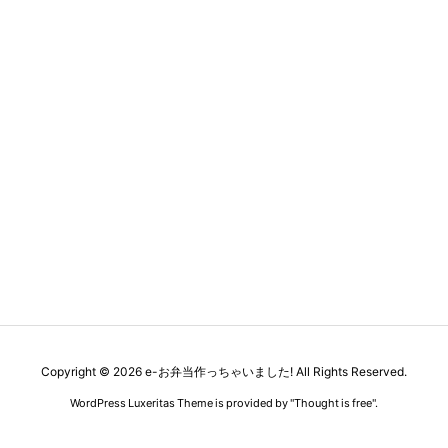
Copyright ©
2026
e-お弁当作っちゃいました!
All Rights Reserved.
WordPress Luxeritas Theme is provided by "
Thought is free
".