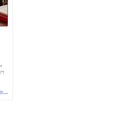
e
部門
n ...