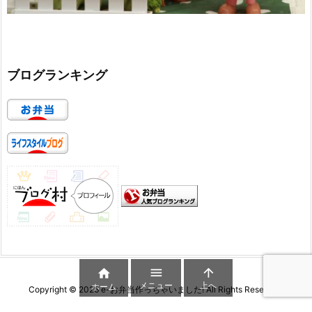
ブログランキング



メニュー
上へ
ホーム
Copyright ©
2026
e-お弁当作っちゃいました!
All Rights Reserved.
WordPress Luxeritas Theme is provided by "
Thought is free
".