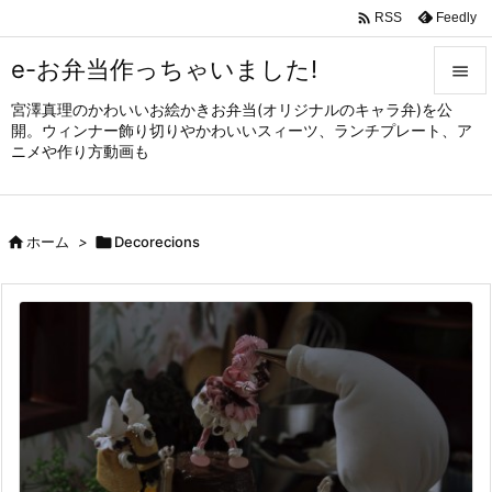

Feedly
RSS
e-お弁当作っちゃいました!

宮澤真理のかわいいお絵かきお弁当(オリジナルのキャラ弁)を公

開。ウィンナー飾り切りやかわいいスィーツ、ランチプレート、ア
メニュ
ニメや作り方動画も

サイド


ホーム
>

Decorecions
前へ

次へ

検索