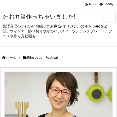

Feedly
RSS
e-お弁当作っちゃいました!

宮澤真理のかわいいお絵かきお弁当(オリジナルのキャラ弁)を公

開。ウィンナー飾り切りやかわいいスィーツ、ランチプレート、ア
メニュ
ニメや作り方動画も

サイド


ホーム
>

Film Leben Festival
前へ

次へ

検索