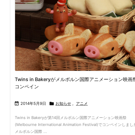
Twins in Bakeryがメルボルン国際アニメーション映画
コンペイン

2014年5月9日

お知らせ
,
アニメ
Twins in Bakeryが第14回メルボルン国際アニメーション映画祭
(Melbourne International Animation Festival)でコンペインしま
メルボルン国際 ...