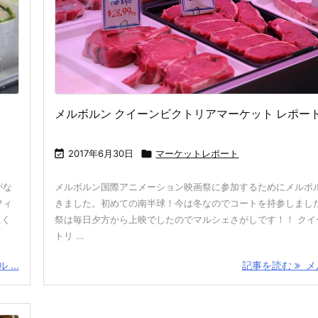
メルボルン クイーンビクトリアマーケット レポート

2017年6月30日

マーケットレポート
がな
メルボルン国際アニメーション映画祭に参加するためにメルボ
フィ
きました。初めての南半球！今は冬なのでコートを持参しました
にく
祭は毎日夕方から上映でしたのでマルシェさがしです！！ クイ
トリ ...
...
記事を読む
メル