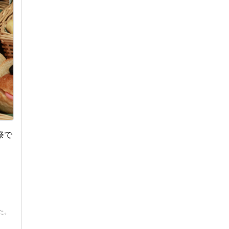
祭で
した。