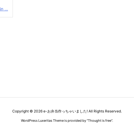
n ...
Copyright ©
2026
e-お弁当作っちゃいました!
All Rights Reserved.
WordPress Luxeritas Theme is provided by "
Thought is free
".