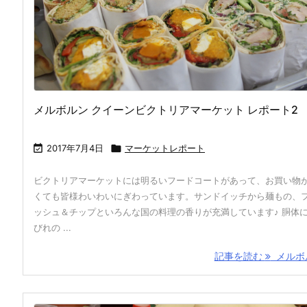
メルボルン クイーンビクトリアマーケット レポート2

2017年7月4日

マーケットレポート
ビクトリアマーケットには明るいフードコートがあって、お買い物
くても皆様わいわいにぎわっています。サンドイッチから麺もの、
ッシュ＆チップといろんな国の料理の香りが充満しています♪ 胴体
びれの ...
記事を読む
メルボル 