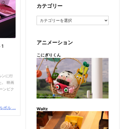
カテゴリー
カ
テ
ゴ
リ
ー
アニメーション
1
こにぎりくん
ルンに行
。 映画
ーンビク
ボル ...
Waltz