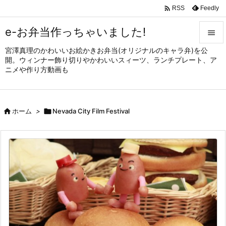

Feedly
RSS
e-お弁当作っちゃいました!

宮澤真理のかわいいお絵かきお弁当(オリジナルのキャラ弁)を公

開。ウィンナー飾り切りやかわいいスィーツ、ランチプレート、ア
メニュ
ニメや作り方動画も

サイド


ホーム
>

Nevada City Film Festival
前へ

次へ

検索