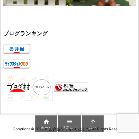
ブログランキング



メニュー
上へ
ホーム
Copyright ©
2026
e-お弁当作っちゃいました!
All Rights Reserved.
WordPress Luxeritas Theme is provided by "
Thought is free
".