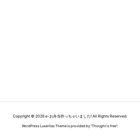
Copyright ©
2026
e-お弁当作っちゃいました!
All Rights Reserved.
WordPress Luxeritas Theme is provided by "
Thought is free
".