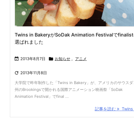
Twins in BakeryがSoDak Animation Festivalでfinalis
選ばれました

2013年8月7日

お知らせ
,
アニメ

2013年11月8日
大学院で昨年制作した「Twins in Bakery」が、アメリカのサウス
州のBrookingsで開かれる国際アニメーション映画祭「SoDak
Animation Festival」でfinal ...
記事を読む
Twins i