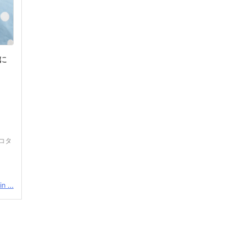
tに
ダコタ
n ...