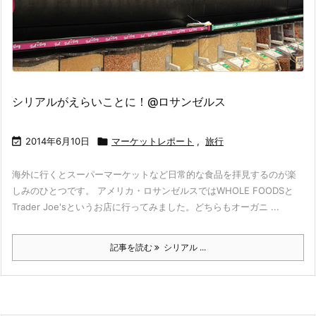
シリアルがえらいことに！@ロサンゼルス

2014年6月10日

マーケットレポート
,
旅行
海外に行くとスーパーマーケットなど日常的な食品を拝見するのが楽
しみのひとつです。 アメリカ・ロサンゼルスではWHOLE FOODSと
Trader Joe'sというお店に行ってみました。どちらもオーガニ ...
記事を読む
シリアル ...