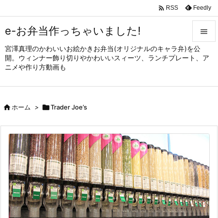

Feedly
RSS
e-お弁当作っちゃいました!

宮澤真理のかわいいお絵かきお弁当(オリジナルのキャラ弁)を公

開。ウィンナー飾り切りやかわいいスィーツ、ランチプレート、ア
メニュ
ニメや作り方動画も

サイド


ホーム
>

Trader Joe’s
前へ

次へ

検索