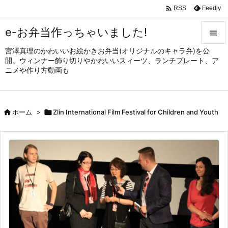

Feedly
RSS
e-お弁当作っちゃいました!

宮澤真理のかわいいお絵かきお弁当(オリジナルのキャラ弁)を公

開。ウィンナー飾り切りやかわいいスィーツ、ランチプレート、ア
メニュ
ニメや作り方動画も

サイド


ホーム
>

Zlin International Film Festival for Children and Youth
前へ

次へ

検索