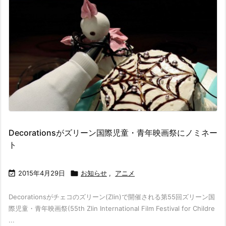
Decorationsがズリーン国際児童・青年映画祭にノミネー
ト

2015年4月29日

お知らせ
,
アニメ
Decorationsがチェコのズリーン(Zlin)で開催される第55回ズリーン国
際児童・青年映画祭(55th Zlin International Film Festival for Childre
...