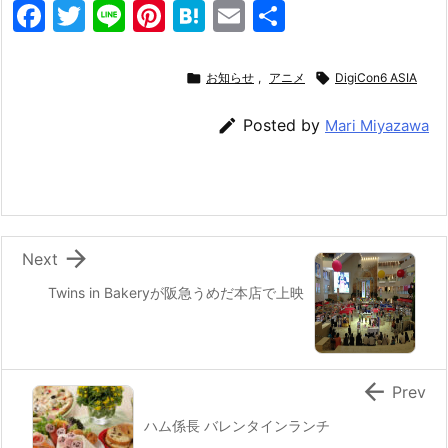
F
T
Li
Pi
H
E
共
a
w
n
nt
at
m
有
c
itt
e
er
e
ai

お知らせ
,
アニメ

DigiCon6 ASIA
e
er
e
n
l

Posted by
Mari Miyazawa
b
st
a
o
o
k

Next
Twins in Bakeryが阪急うめだ本店で上映

Prev
ハム係長 バレンタインランチ