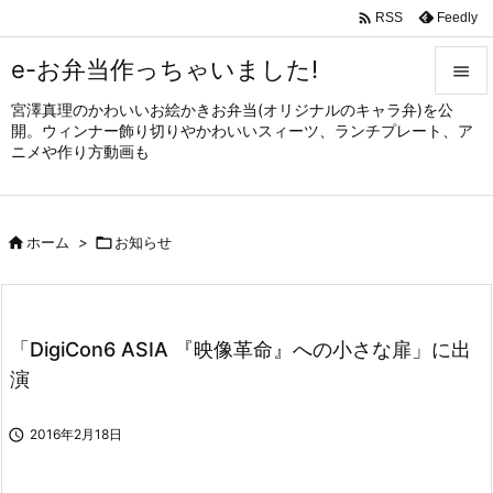

Feedly
RSS
e-お弁当作っちゃいました!

宮澤真理のかわいいお絵かきお弁当(オリジナルのキャラ弁)を公

開。ウィンナー飾り切りやかわいいスィーツ、ランチプレート、ア
メニュ
ニメや作り方動画も

サイド


ホーム
>

お知らせ
前へ

次へ

「DigiCon6 ASIA 『映像革命』への小さな扉」に出
検索
演

2016年2月18日