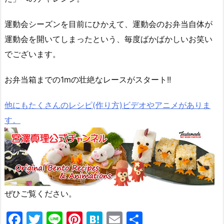
運動会シーズンを目前にひかえて、運動会のお弁当自体が
運動会を開いてしまったという、毎度ばかばかしいお笑い
でございます。
お弁当箱までの1mの壮絶なレースがスタート!!
他にもたくさんのレシピ(作り方)ビデオやアニメがありま
す。
ぜひご覧ください。
F
T
Li
Pi
H
E
共