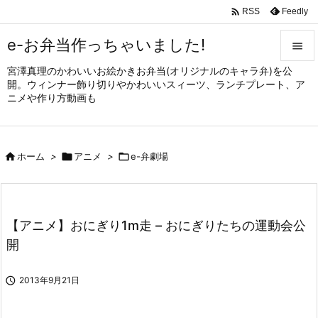

Feedly
RSS
e-お弁当作っちゃいました!

宮澤真理のかわいいお絵かきお弁当(オリジナルのキャラ弁)を公

開。ウィンナー飾り切りやかわいいスィーツ、ランチプレート、ア
メニュ
ニメや作り方動画も

サイド


ホーム
>

アニメ
>

e-弁劇場
前へ

次へ

【アニメ】おにぎり1m走 – おにぎりたちの運動会公
検索
開

2013年9月21日