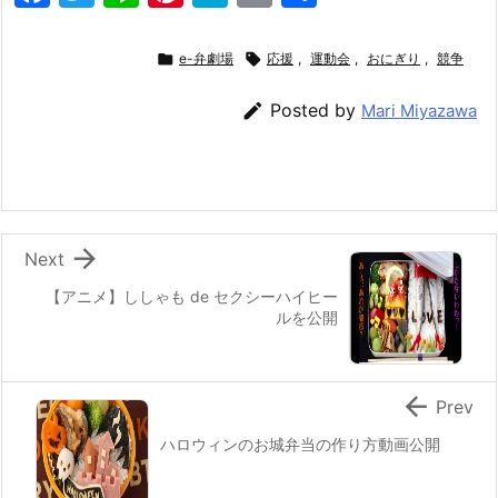
a
w
n
nt
at
m
有
c
itt
e
er
e
ai

e-弁劇場

応援
,
運動会
,
おにぎり
,
競争
e
er
e
n
l

Posted by
Mari Miyazawa
b
st
a
o
o
k

Next
【アニメ】ししゃも de セクシーハイヒー
ルを公開

Prev
ハロウィンのお城弁当の作り方動画公開