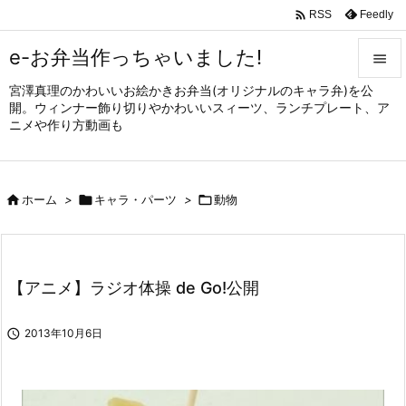

Feedly
RSS
e-お弁当作っちゃいました!

宮澤真理のかわいいお絵かきお弁当(オリジナルのキャラ弁)を公

開。ウィンナー飾り切りやかわいいスィーツ、ランチプレート、ア
メニュ
ニメや作り方動画も

サイド


ホーム
>

キャラ・パーツ
>

動物
前へ

次へ

【アニメ】ラジオ体操 de Go!公開
検索

2013年10月6日