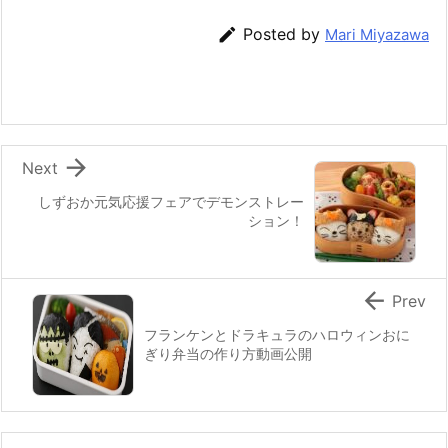
b
st
a

Posted by
Mari Miyazawa
o
o
k

Next
しずおか元気応援フェアでデモンストレー
ション！

Prev
フランケンとドラキュラのハロウィンおに
ぎり弁当の作り方動画公開