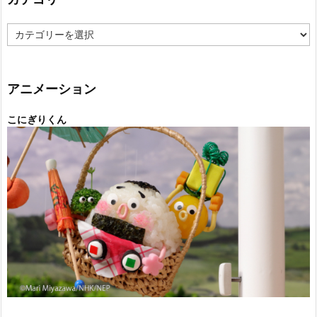
カ
テ
ゴ
リ
ー
アニメーション
こにぎりくん