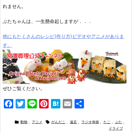
れません。
ぶたちゃんは、一生懸命起しますが．．．
他にもたくさんのレシピ(作り方)ビデオやアニメがありま
す。
ぜひご覧ください。
F
T
Li
Pi
H
E
共
a
w
n
nt
at
m
有
c
itt
e
er
e
ai

動物
,
アニメ

がんだこ
,
遠足
,
ラジオ体操
,
たこ
,
ぶた
,
e
er
e
n
l
ドライブ