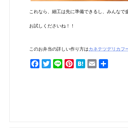
これなら、細工は先に準備できるし、みんなで
お試しくださいね！！
このお弁当の詳しい作り方は
カネテツデリカフ
F
T
Li
Pi
H
E
共
a
w
n
nt
at
m
有
c
itt
e
er
e
ai
e
er
e
n
l
b
st
a
o
o
k