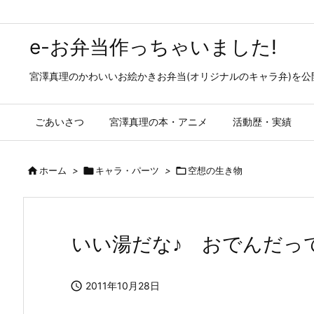
e-お弁当作っちゃいました!
宮澤真理のかわいいお絵かきお弁当(オリジナルのキャラ弁)を
ごあいさつ
宮澤真理の本・アニメ
活動歴・実績

ホーム
>

キャラ・パーツ
>

空想の生き物
いい湯だな♪ おでんだっ

2011年10月28日