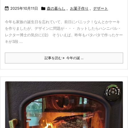

2025年10月11日

森の暮らし
,
お菓子作り
,
デザート
今年も家族の誕生日を忘れていて、前日にパニック！なんとかケーキ
を作りましたが、デザインに問題が・・・ カットしたらハンニバル・
レクター博士の気分に(泣) そういえば、昨年もバタバタで作ったケー
キが3段 ...
記事を読む
今年の誕 ...