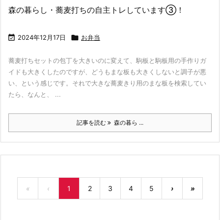
森の暮らし・蕎麦打ちの自主トレしています③！

2024年12月17日

お弁当
蕎麦打ちセットの包丁を大きいのに変えて、駒板と駒板用の手作りガ
イドも大きくしたのですが、どうもまな板も大きくしないと調子が悪
い、という感じです。それで大きな蕎麦きり用のまな板を検索してい
たら、なんと、 ...
記事を読む
森の暮ら ...
«
‹
1
2
3
4
5
›
»