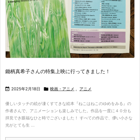
鋤柄真希子さんの特集上映に行ってきました！

2025年2月18日

映画・アニメ
,
アニメ
優しいタッチの絵が凄くすてきな絵本『ねこはねこのゆめをみる』の
作者さんで、アニメーションも楽しみでした。作品を一度に４０分も
拝見でき眼福なひと時でございました！ すべての作品で、儚い小さな
光がとても生 ...