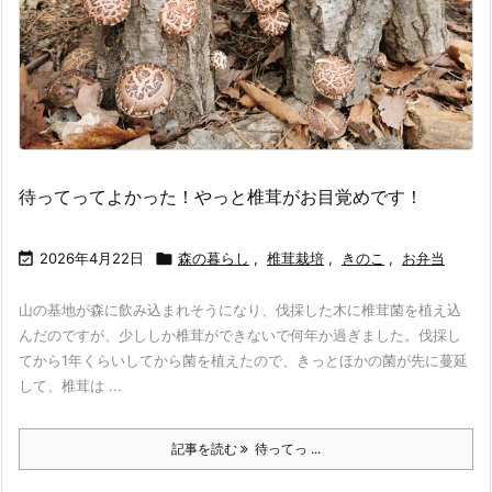
待ってってよかった！やっと椎茸がお目覚めです！

2026年4月22日

森の暮らし
,
椎茸栽培
,
きのこ
,
お弁当
山の基地が森に飲み込まれそうになり、伐採した木に椎茸菌を植え込
んだのですが、少ししか椎茸ができないで何年か過ぎました。伐採し
てから1年くらいしてから菌を植えたので、きっとほかの菌が先に蔓延
して、椎茸は ...
記事を読む
待ってっ ...