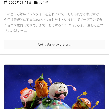

2025年2月14日

お弁当
このところ毎年バレンタインを忘れていて、あたふたする私ですが、
今年は奇跡的に前日に思いだしました！というわけでノープランで板
チョコ２枚買ってきて、さて、どうする！！ そういえば、変わったプ
リンの型をセ ...
記事を読む
バレンタ ...