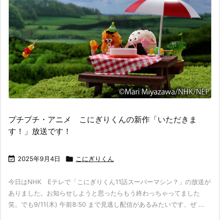
プチプチ・アニメ こにぎりくんの新作「いただきま
す！」放送です！

2025年9月4日

こにぎりくん
今日はNHK Eテレで「こにぎりくん11話スーパーマシン？」の放送が
ありました。お知らせしようと思ったらもう終わっちゃってました
笑。でも9/11(木) 午前8:50 まで見逃し配信があるみたいです、ぜ ...