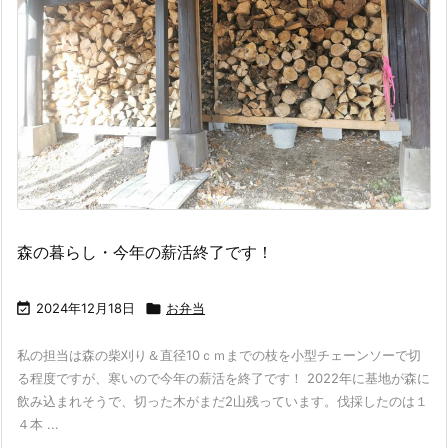
森の暮らし・今年の薪活終了です！

2024年12月18日

お弁当
私の担当は森の柴刈り＆直径10ｃｍまでの枝を小型チェーンソーで切
る程度ですが、寒いので今年の薪活を終了です！ 2022年に基地が森に
飲み込まれそうで、切った木がまだ2山残っています。伐採したのは１
４本 ...