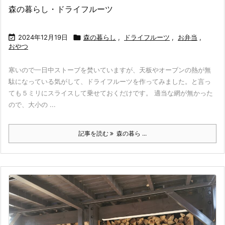
森の暮らし・ドライフルーツ

2024年12月19日

森の暮らし
,
ドライフルーツ
,
お弁当
,
おやつ
寒いので一日中ストーブを焚いていますが、天板やオーブンの熱が無
駄になっている気がして、ドライフルーツを作ってみました。と言っ
ても５ミリにスライスして乗せておくだけです。 適当な網が無かった
ので、大小の ...
記事を読む
森の暮ら ...