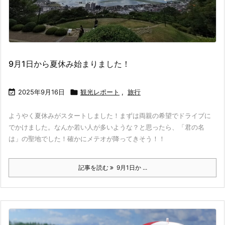
9月1日から夏休み始まりました！

2025年9月16日

観光レポート
,
旅行
ようやく夏休みがスタートしました！まずは両親の希望でドライブに
でかけました。なんか若い人が多いような？と思ったら、「君の名
は」の聖地でした！確かにメテオが降ってきそう！！
記事を読む
9月1日か ...