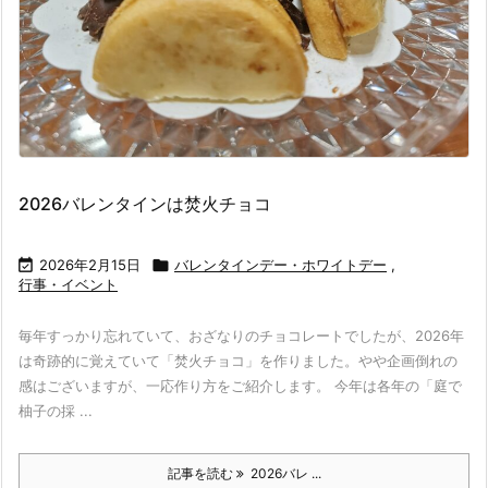
2026バレンタインは焚火チョコ

2026年2月15日

バレンタインデー・ホワイトデー
,
行事・イベント
毎年すっかり忘れていて、おざなりのチョコレートでしたが、2026年
は奇跡的に覚えていて「焚火チョコ」を作りました。やや企画倒れの
感はございますが、一応作り方をご紹介します。 今年は各年の「庭で
柚子の採 ...
記事を読む
2026バレ ...