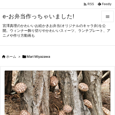

Feedly
RSS
e-お弁当作っちゃいました!

宮澤真理のかわいいお絵かきお弁当(オリジナルのキャラ弁)を公

開。ウィンナー飾り切りやかわいいスィーツ、ランチプレート、ア
メニュ
ニメや作り方動画も

サイド


ホーム
>

Mari Miyazawa
前へ

次へ

検索