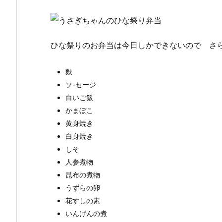
ひな祭りのお弁当は今日しかできないので さ
麩
ソ-セージ
白いご飯
かまぼこ
黄身焼き
白身焼き
しそ
人参煮物
昆布の煮物
うずらの卵
花すしの素
いんげんの煮