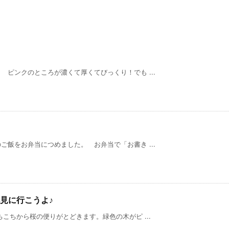
ピンクのところが濃くて厚くてびっくり！でも ...
飯をお弁当につめました。 お弁当で「お書き ...
見に行こうよ♪
から桜の便りがとどきます。緑色の木がピ ...