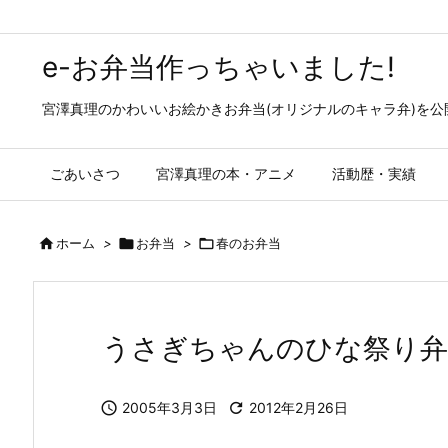
e-お弁当作っちゃいました!
宮澤真理のかわいいお絵かきお弁当(オリジナルのキャラ弁)を
ごあいさつ
宮澤真理の本・アニメ
活動歴・実績

ホーム
>

お弁当
>

春のお弁当
うさぎちゃんのひな祭り弁

2005年3月3日

2012年2月26日