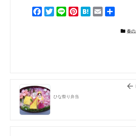
F
T
Li
Pi
H
E
共
a
w
n
nt
at
m
有
c
itt
e
er
e
ai

春の
e
er
e
n
l
b
st
a
o
o
k

ひな祭り弁当