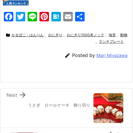
F
T
Li
Pi
H
E
共
a
w
n
nt
at
m
有
c
itt
e
er
e
ai

かまぼこ・はんぺん
,
おにぎり
,
おにぎり1000本ノック
,
海苔
,
動物
e
er
e
n
l
,
ランチプレート
b
st
a

Posted by
Mari Miyazawa
o
o
k

Next
うさぎ ロールケーキ 飾り切り