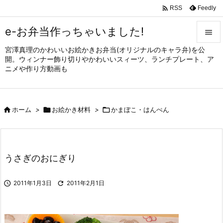

Feedly
RSS
e-お弁当作っちゃいました!

宮澤真理のかわいいお絵かきお弁当(オリジナルのキャラ弁)を公

開。ウィンナー飾り切りやかわいいスィーツ、ランチプレート、ア
メニュ
ニメや作り方動画も

サイド


ホーム
>

お絵かき材料
>

かまぼこ・はんぺん
前へ

次へ

うさぎのおにぎり
検索

2011年1月3日

2011年2月1日