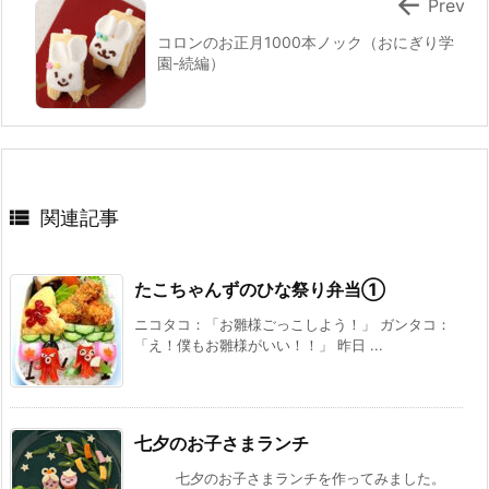

Prev
コロンのお正月1000本ノック（おにぎり学
園-続編）

関連記事
たこちゃんずのひな祭り弁当①
ニコタコ：「お雛様ごっこしよう！」 ガンタコ：
「え！僕もお雛様がいい！！」 昨日 ...
七夕のお子さまランチ
七夕のお子さまランチを作ってみました。