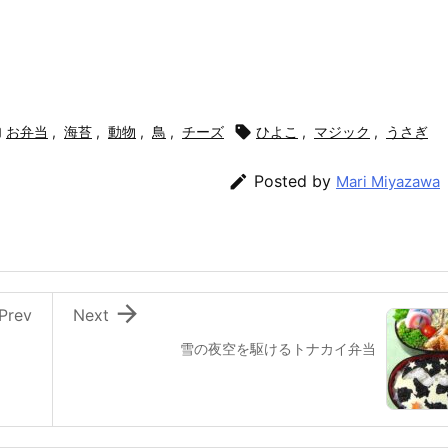

お弁当
,
海苔
,
動物
,
鳥
,
チーズ

ひよこ
,
マジック
,
うさぎ

Posted by
Mari Miyazawa

Prev
Next
雪の夜空を駆けるトナカイ弁当