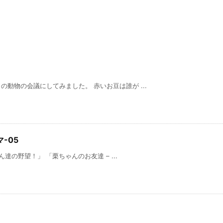
動物の会議にしてみました。 赤いお豆は誰が ...
-05
達の野望！」 「栗ちゃんのお友達 – ...