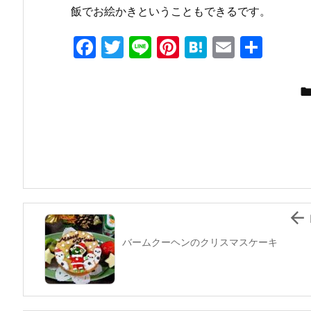
飯でお絵かきということもできるです。
F
T
Li
Pi
H
E
共
a
w
n
nt
at
m
有
c
itt
e
er
e
ai
e
er
e
n
l
b
st
a
o
o
k

バームクーヘンのクリスマスケーキ