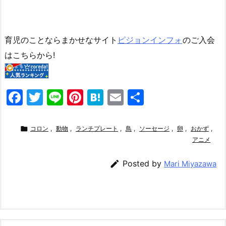
育児のことならまかせなサイト
ピジョンインフォ
のご入会
はこちらから!
F
T
Li
Pi
H
E
共
a
w
n
nt
at
m
有
c
itt
e
er
e
ai

コロン
,
動物
,
ランチプレート
,
鳥
,
ソーセージ
,
卵
,
おかず
,
e
er
e
n
l
アニメ
b
st
a

Posted by
Mari Miyazawa
o
o
k