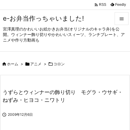

Feedly
RSS
e-お弁当作っちゃいました!

宮澤真理のかわいいお絵かきお弁当(オリジナルのキャラ弁)を公

開。ウィンナー飾り切りやかわいいスィーツ、ランチプレート、ア
メニュ
ニメや作り方動画も

サイド


ホーム
>

アニメ
>

コロン
前へ

次へ

うずらとウィンナーの飾り切り モグラ・ウサギ・
検索
ねずみ・ヒヨコ・ニワトリ

2009年12月6日