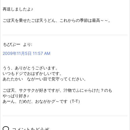
再送しましたよ♪
ごぼ天を乗せたごぼ天うどん、これからの季節は最高～～。
ちびぶー
より:
2009年11月5日 11:57 AM
うう、ありがとうございます。
いつもドジでおはずかしいです。
あたたかい ながーい目で見守ってください。
ごぼ天、サクサクが好きですが、汁物でふにゃらけた？のも
やっぱり好き♪
あーん、だめだ、おながかグ～です（T-T）
コメントをどうぞ