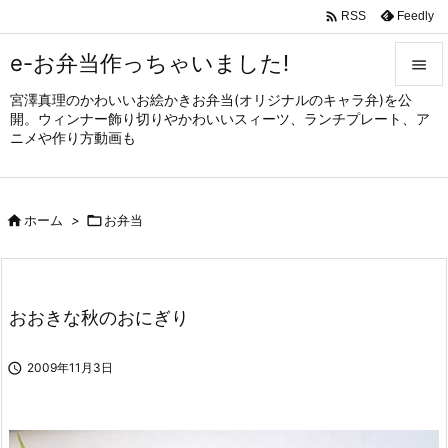

Feedly
RSS
e-お弁当作っちゃいました!

宮澤真理のかわいいお絵かきお弁当(オリジナルのキャラ弁)を公

開。ウィンナー飾り切りやかわいいスィーツ、ランチプレート、ア
メニュ
ニメや作り方動画も

サイド


ホーム
>

お弁当
前へ

次へ

おおきな秋のおにぎり
検索

2009年11月3日