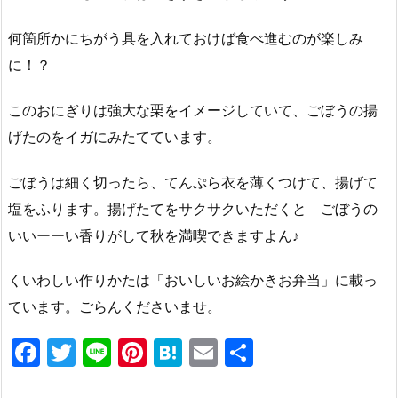
何箇所かにちがう具を入れておけば食べ進むのが楽しみ
に！？
このおにぎりは強大な栗をイメージしていて、ごぼうの揚
げたのをイガにみたてています。
ごぼうは細く切ったら、てんぷら衣を薄くつけて、揚げて
塩をふります。揚げたてをサクサクいただくと ごぼうの
いいーーい香りがして秋を満喫できますよん♪
くいわしい作りかたは「おいしいお絵かきお弁当」に載っ
ています。ごらんくださいませ。
F
T
Li
Pi
H
E
共
a
w
n
nt
at
m
有