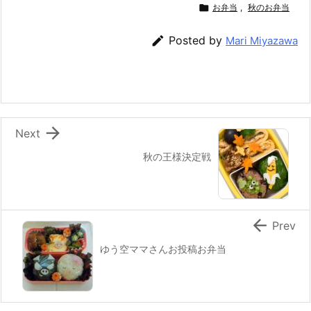
c
itt
e
er
e
ai

お弁当
,
秋のお弁当
e
er
e
n
l

Posted by
Mari Miyazawa
b
st
a
o
o
k

Next
秋の王様決定戦

Prev
ゆう空ママさんお投稿お弁当