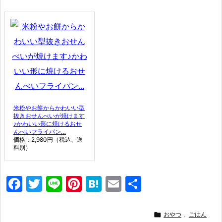
米粉やお餅からかわいい型
抜きおせんべいが焼けます
♪かわいい形に焼けるおせ
んべいフライパン…
価格：2,980円（税込、送
料別）
F
T
Li
Pi
H
E
共
a
w
n
nt
at
m
有
c
itt
e
er
e
ai

おやつ
,
ごはん