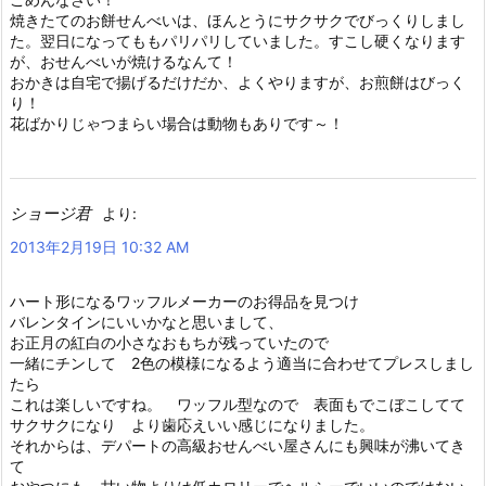
焼きたてのお餅せんべいは、ほんとうにサクサクでびっくりしまし
た。翌日になってももパリパリしていました。すこし硬くなります
が、おせんべいが焼けるなんて！
おかきは自宅で揚げるだけだか、よくやりますが、お煎餅はびっく
り！
花ばかりじゃつまらい場合は動物もありです～！
ショージ君
より:
2013年2月19日 10:32 AM
ハート形になるワッフルメーカーのお得品を見つけ
バレンタインにいいかなと思いまして、
お正月の紅白の小さなおもちが残っていたので
一緒にチンして 2色の模様になるよう適当に合わせてプレスしまし
たら
これは楽しいですね。 ワッフル型なので 表面もでこぼこしてて
サクサクになり より歯応えいい感じになりました。
それからは、デパートの高級おせんべい屋さんにも興味が沸いてき
て