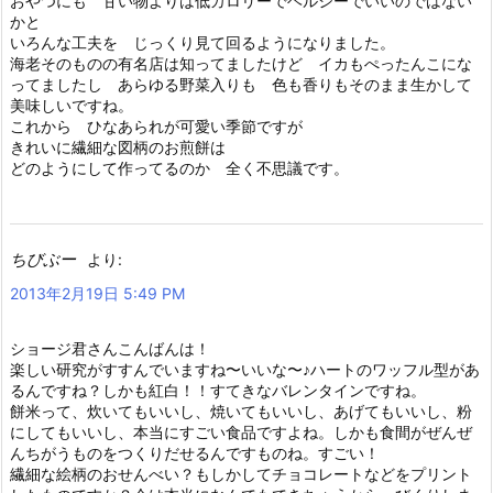
おやつにも 甘い物よりは低カロリーでヘルシーでいいのではない
かと
いろんな工夫を じっくり見て回るようになりました。
海老そのものの有名店は知ってましたけど イカもぺったんこにな
ってましたし あらゆる野菜入りも 色も香りもそのまま生かして
美味しいですね。
これから ひなあられが可愛い季節ですが
きれいに繊細な図柄のお煎餅は
どのようにして作ってるのか 全く不思議です。
ちびぶー
より:
2013年2月19日 5:49 PM
ショージ君さんこんばんは！
楽しい研究がすすんでいますね〜いいな〜♪ハートのワッフル型があ
るんですね？しかも紅白！！すてきなバレンタインですね。
餅米って、炊いてもいいし、焼いてもいいし、あげてもいいし、粉
にしてもいいし、本当にすごい食品ですよね。しかも食間がぜんぜ
んちがうものをつくりだせるんですものね。すごい！
繊細な絵柄のおせんべい？もしかしてチョコレートなどをプリント