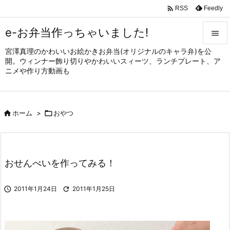

Feedly
RSS
e-お弁当作っちゃいました!

宮澤真理のかわいいお絵かきお弁当(オリジナルのキャラ弁)を公

開。ウィンナー飾り切りやかわいいスィーツ、ランチプレート、ア
メニュ
ニメや作り方動画も

サイド


ホーム
>

おやつ
前へ

次へ

おせんべいを作ってみる！
検索

2011年1月24日

2011年1月25日