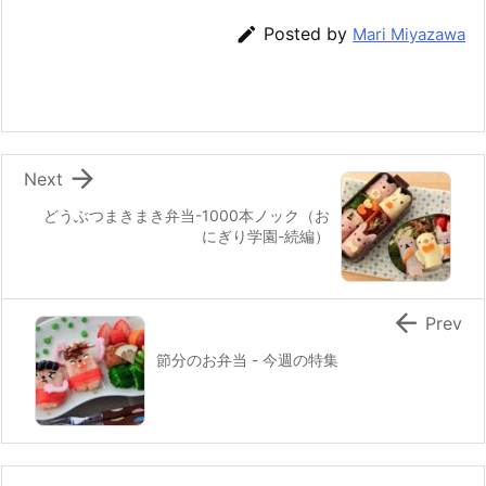
e
er
e
n
l

Posted by
Mari Miyazawa
b
st
a
o
o
k

Next
どうぶつまきまき弁当-1000本ノック（お
にぎり学園-続編）

Prev
節分のお弁当 - 今週の特集