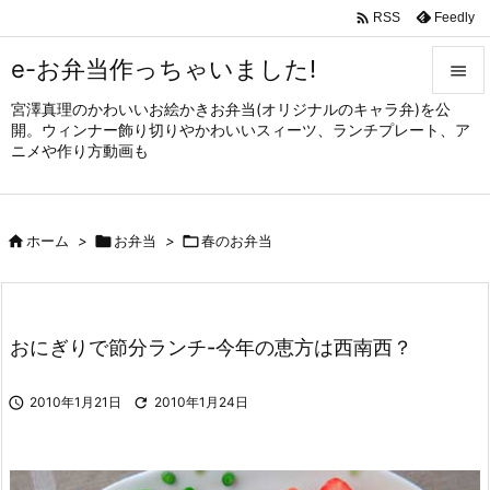

Feedly
RSS
e-お弁当作っちゃいました!

宮澤真理のかわいいお絵かきお弁当(オリジナルのキャラ弁)を公

開。ウィンナー飾り切りやかわいいスィーツ、ランチプレート、ア
メニュ
ニメや作り方動画も

サイド


ホーム
>

お弁当
>

春のお弁当
前へ

次へ

おにぎりで節分ランチ-今年の恵方は西南西？
検索

2010年1月21日

2010年1月24日