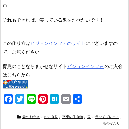
ｍ
それもできれば、笑っている鬼をたべたいです！
この作り方は
ピジョンインフォのサイト
にございますの
で、ご覧ください。
育児のことならまかせなサイト
ピジョンインフォ
のご入会
はこちらから!
F
T
Li
Pi
H
E
共
a
w
n
nt
at
m
有
c
itt
e
er
e
ai

春のお弁当
,
おにぎり
,
空想の生き物
,
豆
,
ランチプレート
,
e
er
e
n
l
ものがたり