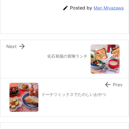
b
st
a

Posted by
Mari Miyazawa
o
o
k

Next
化石発掘の冒険ランチ

Prev
ドーナツミックスでたのしいおやつ