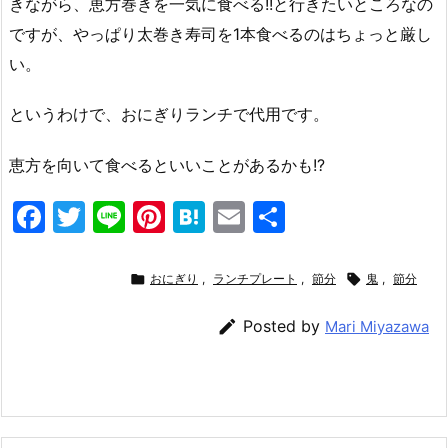
きながら、恵方巻きを一気に食べる!!と行きたいところなの
ですが、やっぱり太巻き寿司を1本食べるのはちょっと厳し
い。
というわけで、おにぎりランチで代用です。
恵方を向いて食べるといいことがあるかも!?
F
T
Li
Pi
H
E
共
a
w
n
nt
at
m
有
c
itt
e
er
e
ai

おにぎり
,
ランチプレート
,
節分

鬼
,
節分
e
er
e
n
l

Posted by
Mari Miyazawa
b
st
a
o
o
k