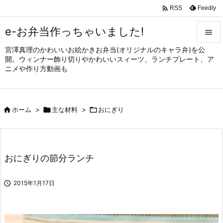

Feedly
RSS
e-お弁当作っちゃいました!

宮澤真理のかわいいお絵かきお弁当(オリジナルのキャラ弁)を公

開。ウィンナー飾り切りやかわいいスィーツ、ランチプレート、ア
メニュ
ニメや作り方動画も

サイド


ホーム
>

主な材料
>

おにぎり
前へ

次へ

おにぎりの節分ランチ
検索

2015年1月17日