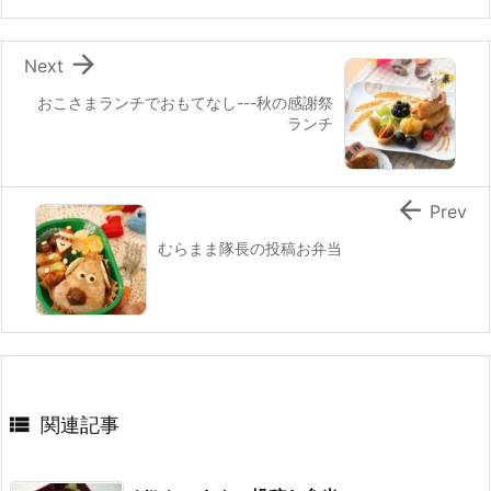
o
k

Next
おこさまランチでおもてなし---秋の感謝祭
ランチ

Prev
むらまま隊長の投稿お弁当

関連記事