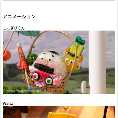
ゴ
リ
ー
アニメーション
こにぎりくん
Waltz