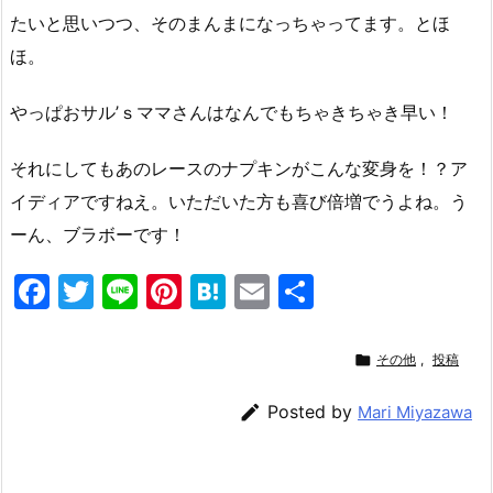
たいと思いつつ、そのまんまになっちゃってます。とほ
ほ。
やっぱおサル’ｓママさんはなんでもちゃきちゃき早い！
それにしてもあのレースのナプキンがこんな変身を！？ア
イディアですねえ。いただいた方も喜び倍増でうよね。う
ーん、ブラボーです！
F
T
Li
Pi
H
E
共
a
w
n
nt
at
m
有
c
itt
e
er
e
ai

その他
,
投稿
e
er
e
n
l

Posted by
Mari Miyazawa
b
st
a
o