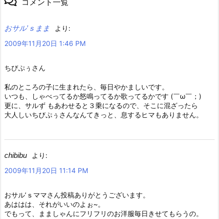
コメント一覧
おサル’ｓまま
より:
2009年11月20日 1:46 PM
ちびぷぅさん
私のところの子に生まれたら、毎日やかましいです。
いつも、しゃべってるか怒鳴ってるか歌ってるかです (￣ω￣；)
更に、サルず もあわせると３乗になるので、そこに混ざったら
大人しいちびぷぅさんなんてきっと、息するヒマもありません。
chibibu
より:
2009年11月20日 11:14 PM
おサル’ｓママさん投稿ありがとうございます。
あははは、それがいいのよぉ~。
でもって、まましゃんにフリフリのお洋服毎日きせてもらうの。