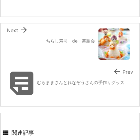
o
o
k

Next
ちらし寿司 de 舞踏会


Prev
むらままさんとれなぞうさんの手作りグッズ

関連記事