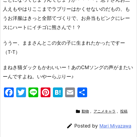
人えもやはりここまでラブリーはかくせないのだもの、も
うお洋服はきっと全部てづくりで、お弁当もピンクにレー
スにハートにイチゴに熊さんで！？
ううー、ままさんとこの女の子に生まれたかったですー
（T-T）
まねき猫ダックもかわいいー！あのCMソングの声がまたい
ーんですよね。いやーらぶりー♪
F
T
Li
Pi
H
E
共
a
w
n
nt
at
m
有
c
itt
e
er
e
ai

動物
,
アニメキャラ
,
投稿
e
er
e
n
l

Posted by
Mari Miyazawa
b
st
a