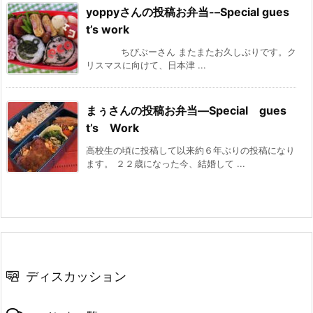
yoppyさんの投稿お弁当-–Special gues
t’s work
ちびぶーさん またまたお久しぶりです。ク
リスマスに向けて、日本津 ...
まぅさんの投稿お弁当—Special gues
t’s Work
高校生の頃に投稿して以来約６年ぶりの投稿になり
ます。 ２２歳になった今、結婚して ...
ディスカッション