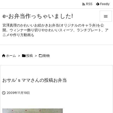

Feedly
RSS
e-お弁当作っちゃいました!

宮澤真理のかわいいお絵かきお弁当(オリジナルのキャラ弁)を公

開。ウィンナー飾り切りやかわいいスィーツ、ランチプレート、ア
メニュ
ニメや作り方動画も

サイド


ホーム
>

投稿
>

動物
前へ

次へ

おサル’ｓママさんの投稿お弁当
検索

2009年11月19日