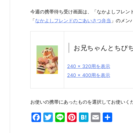
今週の携帯待ち受け画面は、「なかよしフレン
「
なかよしフレンドのごあいさつ弁当
」のメン
お兄ちゃんとちび
240 × 320用を表示
240 × 400用を表示
お使いの携帯にあったものを選択してお使いく
F
T
Li
Pi
H
E
共
a
w
n
nt
at
m
有