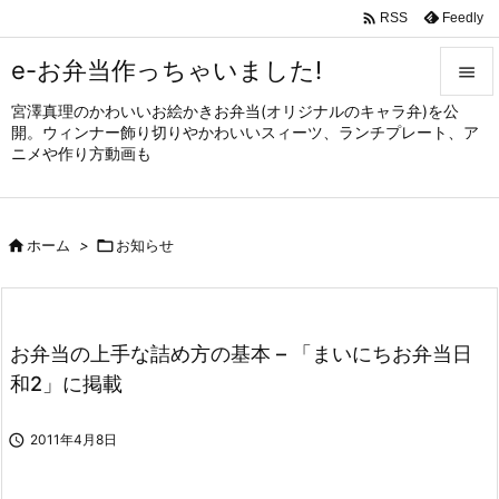

Feedly
RSS
e-お弁当作っちゃいました!

宮澤真理のかわいいお絵かきお弁当(オリジナルのキャラ弁)を公

開。ウィンナー飾り切りやかわいいスィーツ、ランチプレート、ア
メニュ
ニメや作り方動画も

サイド


ホーム
>

お知らせ
前へ

次へ

お弁当の上手な詰め方の基本 – 「まいにちお弁当日
検索
和2」に掲載

2011年4月8日