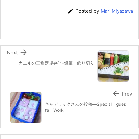
e
er
e
n
l

Posted by
Mari Miyazawa
b
st
a
o
o
k

Next
カエルの三角定規弁当-鉛筆 飾り切り

Prev
キャデラックさんの投稿—Special gues
t’s Work