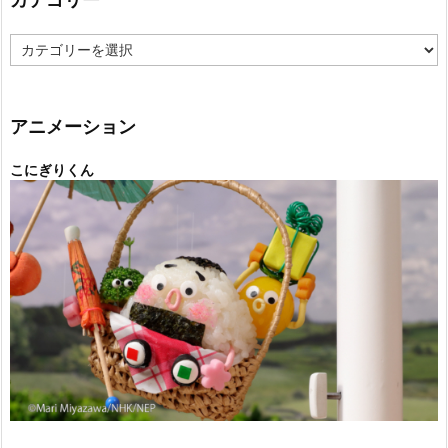
カ
テ
ゴ
リ
ー
アニメーション
こにぎりくん