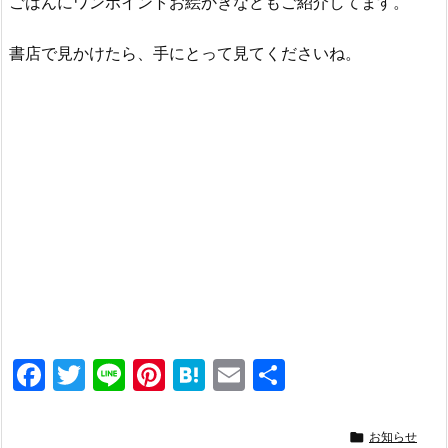
ごはんにワンポイントお絵かきなどもご紹介してます。
書店で見かけたら、手にとって見てくださいね。
F
T
Li
Pi
H
E
共
a
w
n
nt
at
m
有
c
itt
e
er
e
ai

お知らせ