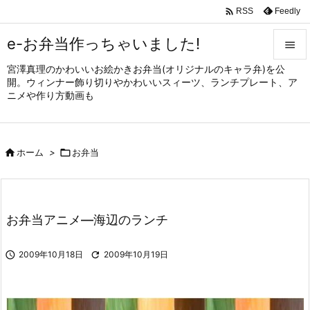

Feedly
RSS
e-お弁当作っちゃいました!

宮澤真理のかわいいお絵かきお弁当(オリジナルのキャラ弁)を公

開。ウィンナー飾り切りやかわいいスィーツ、ランチプレート、ア
メニュ
ニメや作り方動画も

サイド


ホーム
>

お弁当
前へ

次へ

お弁当アニメ—海辺のランチ
検索

2009年10月18日

2009年10月19日