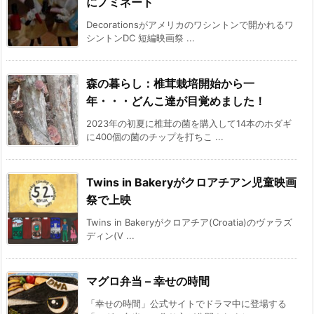
にノミネート
Decorationsがアメリカのワシントンで開かれるワ
シントンDC 短編映画祭 ...
森の暮らし：椎茸栽培開始から一
年・・・どんこ達が目覚めました！
2023年の初夏に椎茸の菌を購入して14本のホダギ
に400個の菌のチップを打ちこ ...
Twins in Bakeryがクロアチアン児童映画
祭で上映
Twins in Bakeryがクロアチア(Croatia)のヴァラズ
ディン(V ...
マグロ弁当 – 幸せの時間
「幸せの時間」公式サイトでドラマ中に登場する