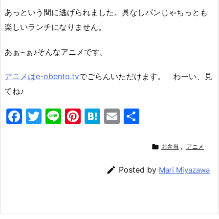
あっという間に逃げられました。具なしパンじゃちっとも
楽しいランチになりません。
あぁ~ぁ♪そんなアニメです。
アニメはe-obento.tv
でごらんいただけます。 わーい、見
てね♪
F
T
Li
Pi
H
E
共
a
w
n
nt
at
m
有
c
itt
e
er
e
ai

お弁当
,
アニメ
e
er
e
n
l

Posted by
Mari Miyazawa
b
st
a
o
o