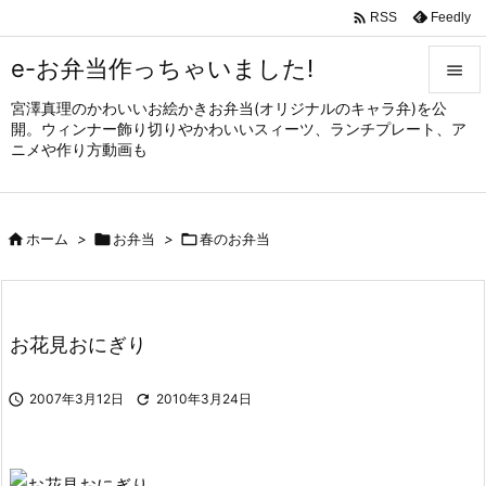

Feedly
RSS
e-お弁当作っちゃいました!

宮澤真理のかわいいお絵かきお弁当(オリジナルのキャラ弁)を公

開。ウィンナー飾り切りやかわいいスィーツ、ランチプレート、ア
メニュ
ニメや作り方動画も

サイド


ホーム
>

お弁当
>

春のお弁当
前へ

次へ

お花見おにぎり
検索

2007年3月12日

2010年3月24日