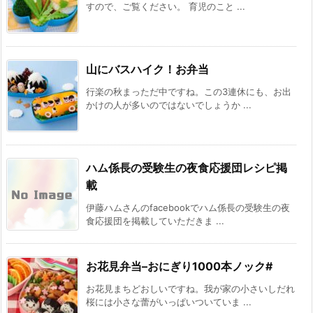
すので、ご覧ください。 育児のこと ...
山にバスハイク！お弁当
行楽の秋まっただ中ですね。この3連休にも、お出
かけの人が多いのではないでしょうか ...
ハム係長の受験生の夜食応援団レシピ掲
載
伊藤ハムさんのfacebookでハム係長の受験生の夜
食応援団を掲載していただきま ...
お花見弁当–おにぎり1000本ノック#
お花見まちどおしいですね。我が家の小さいしだれ
桜には小さな蕾がいっぱいついていま ...