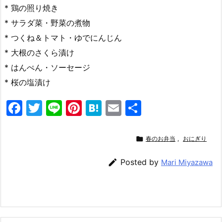
* 鶏の照り焼き
* サラダ菜・野菜の煮物
* つくね＆トマト・ゆでにんじん
* 大根のさくら漬け
* はんぺん・ソーセージ
* 桜の塩漬け
F
T
Li
Pi
H
E
共
a
w
n
nt
at
m
有
c
itt
e
er
e
ai

春のお弁当
,
おにぎり
e
er
e
n
l

Posted by
Mari Miyazawa
b
st
a
o
o
k