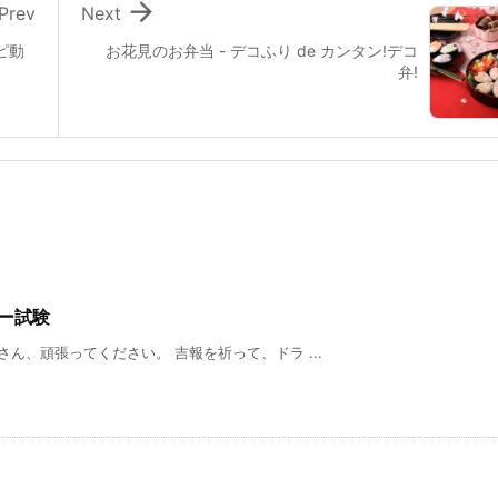

Prev
Next
ピ動
お花見のお弁当 - デコふり de カンタン!デコ
弁!
ター試験
ん、頑張ってください。 吉報を祈って、ドラ ...