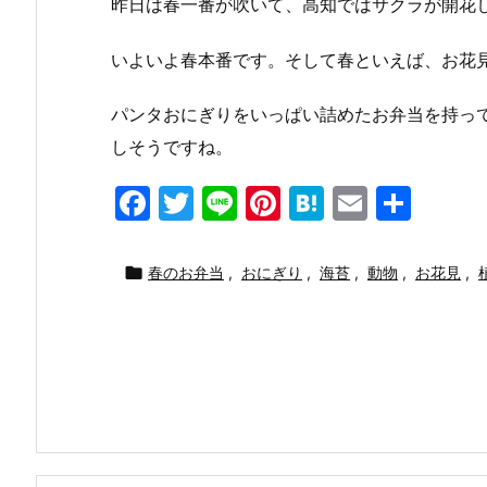
昨日は春一番が吹いて、高知ではサクラが開花
いよいよ春本番です。そして春といえば、お花
パンタおにぎりをいっぱい詰めたお弁当を持っ
しそうですね。
F
T
Li
Pi
H
E
共
a
w
n
nt
at
m
有
c
itt
e
er
e
ai

春のお弁当
,
おにぎり
,
海苔
,
動物
,
お花見
,
e
er
e
n
l
b
st
a
o
o
k