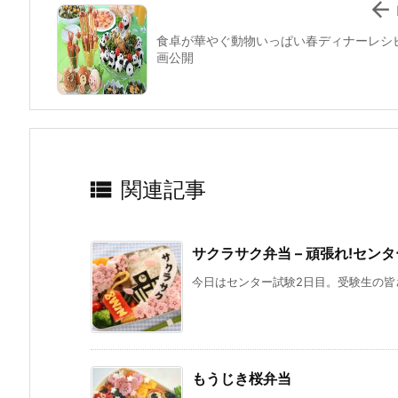

食卓が華やぐ動物いっぱい春ディナーレシ
画公開

関連記事
サクラサク弁当 – 頑張れ!セン
今日はセンター試験2日目。受験生の皆さ
もうじき桜弁当