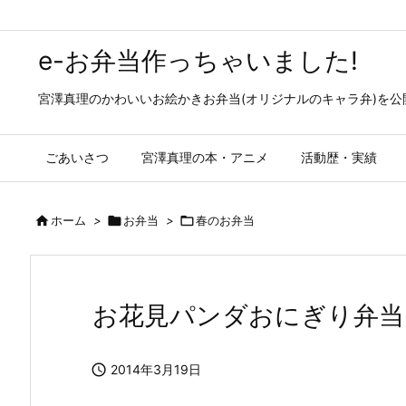
e-お弁当作っちゃいました!
宮澤真理のかわいいお絵かきお弁当(オリジナルのキャラ弁)を
ごあいさつ
宮澤真理の本・アニメ
活動歴・実績

ホーム
>

お弁当
>

春のお弁当
お花見パンダおにぎり弁当

2014年3月19日