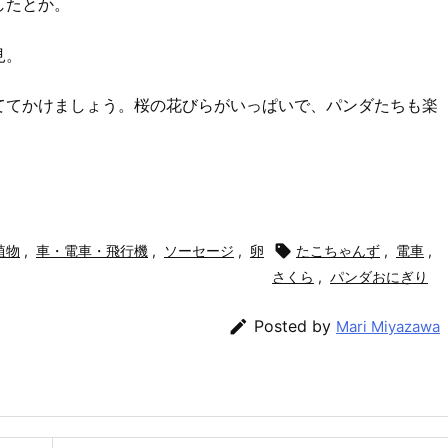
したとか。
見。
ててかけましょう。桜の花びらがいっぱいで、パンダたちも楽
植物
,
車・電車・飛行機
,
ソーセージ
,
卵

たこちゃんず
,
電車
,
さくら
,
パンダおにぎり

Posted by
Mari Miyazawa