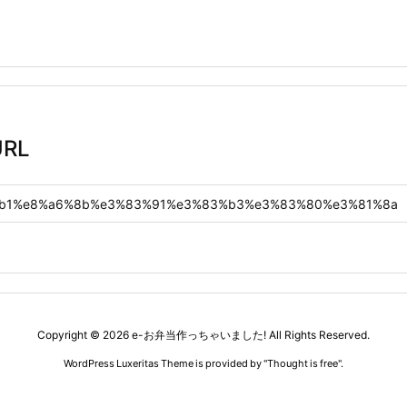
RL
Copyright ©
2026
e-お弁当作っちゃいました!
All Rights Reserved.
WordPress Luxeritas Theme is provided by "
Thought is free
".