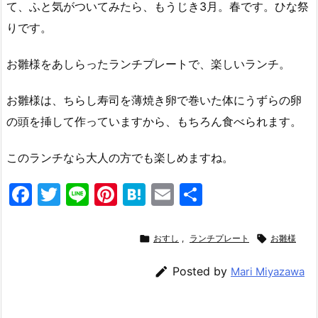
て、ふと気がついてみたら、もうじき3月。春です。ひな祭
りです。
お雛様をあしらったランチプレートで、楽しいランチ。
お雛様は、ちらし寿司を薄焼き卵で巻いた体にうずらの卵
の頭を挿して作っていますから、もちろん食べられます。
このランチなら大人の方でも楽しめますね。
F
T
Li
Pi
H
E
共
a
w
n
nt
at
m
有
c
itt
e
er
e
ai

おすし
,
ランチプレート

お雛様
e
er
e
n
l

Posted by
Mari Miyazawa
b
st
a
o