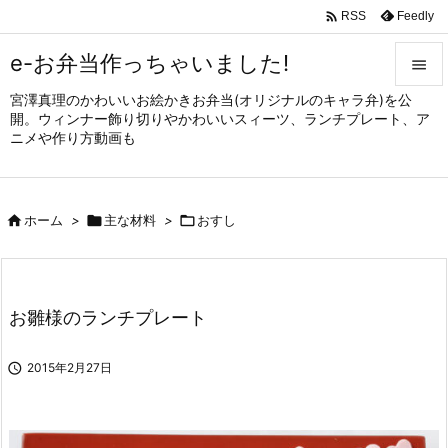

Feedly
RSS
e-お弁当作っちゃいました!

宮澤真理のかわいいお絵かきお弁当(オリジナルのキャラ弁)を公

開。ウィンナー飾り切りやかわいいスィーツ、ランチプレート、ア
メニュ
ニメや作り方動画も

サイド


ホーム
>

主な材料
>

おすし
前へ

次へ

お雛様のランチプレート
検索

2015年2月27日