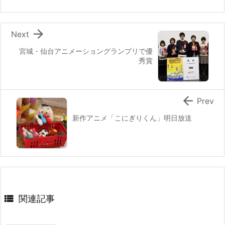
o
k

Next
宮城・仙台アニメーショングランプリで優
秀賞

Prev
新作アニメ「こにぎりくん」明日放送

関連記事